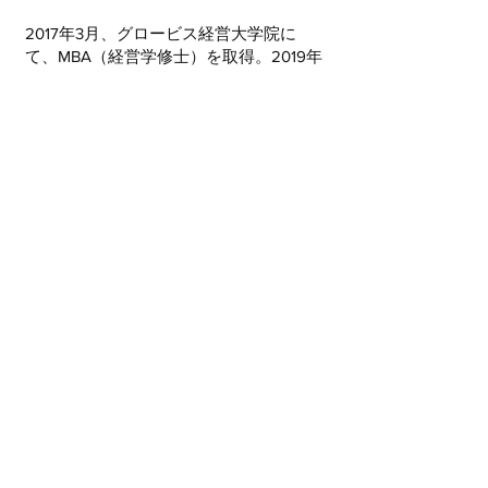
2017年3月、グロービス経営大学院に
て、MBA（経営学修士）を取得。2019年
10月、経営参画型コンサルタント（非常
勤CFO）として独立。2020年10月に法人
化、株式会社ビジアドを設立し、代表取
締役に就任。複数社の社外役員を歴任。
社内にCFO（財務担当役員）などの経営
人材がいない中小企業を中心に「企業価
値の向上」をテーマとして、非常勤CFO
や経営メンバーの一員として参画し、財
務・経営管理の実務執行まで担う。経営
者・幹部・社員など社内へ深く関わりな
がら経営支援することを心がけており、
平均支援期間は4年以上。