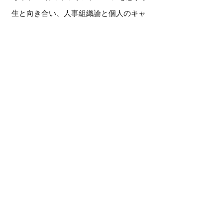
生と向き合い、人事組織論と個人のキャ
リア観の両面からの組織改革を実現する
ノウハウを身につける。
現在は、人事コンサルタントとして企業
の人事改革の支援の道へ進み、複数企業
に対して人事領域での支援を実行しつ
つ、戦略コンサルタントや財務コンサル
タントの優秀な仲間と共に、総合型経営
コンサルティング事業を展開。
ボトムアップ形式での理念浸透を実現
し、スタッフ自らが会社とのつながりを
自然と意識することで、エンゲージメン
ト／ロイヤリティが向上する場づくりが